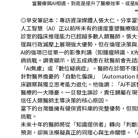
當醫療與AI相遇，到底是提升了醫療效率、或是給
◎早安筆記本：專訪資深媒體人張大仁，分享當
人工智慧（AI）正以前所未有的速度重塑醫療版
診室的臨床推理能力已超越多數人類醫師。張大
理與行政減壓上展現強大優勢，但在倫理決策與
AI的強項已從單一的影像判讀（如腫瘤辨識、
病挑戰。調查顯示，近五成病患在就醫前會先諮詢
「AI焦慮」或「數位疑病症」。醫師在診間不僅
針對醫界擔憂的「自動化偏誤」（Automatio
床觀察與獨立思考能力退化。他強調：「AI不該
醫療的一大隱憂。一旦發生誤診，責任歸屬在現
信任人類醫師主導決策的核心原因。
當下的台灣雖擁有健保資料庫的完整優勢，但院
挑戰。
未來十年的醫師將從「知識提供者」轉向「判斷
預測，卻無法模擬真正的同理心與生命關懷。「A