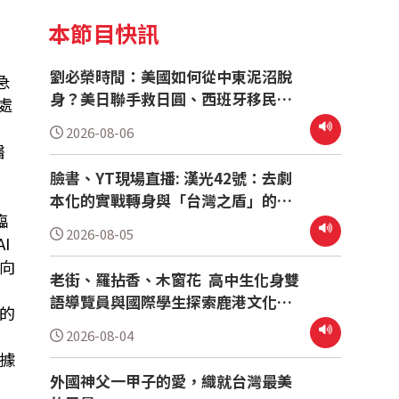
醫護 醫院 急診 醫生 醫療 
本節目快訊
劉必榮時間：美國如何從中東泥沼脫
急
身？美日聯手救日圓、西班牙移民危
處
機牽動歐盟情勢
2026-08-06
醫
臉書、YT現場直播: 漢光42號：去劇
本化的實戰轉身與「台灣之盾」的驗
臨
證
2026-08-05
I
向
老街、羅拈香、木窗花 高中生化身雙
語導覽員與國際學生探索鹿港文化魅
的
力
2026-08-04
據
外國神父一甲子的愛，織就台灣最美