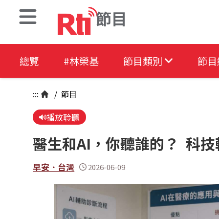
節目
總覽
#林榮基
節目類別
節目
:::
/
節目
播放聆聽
醫生和AI，你聽誰的？ 科
早安．台灣
2026-06-09