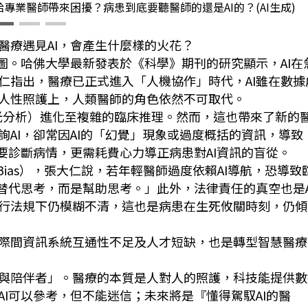
專業醫師帶來困擾？病患到底要聽醫師的還是AI的？(AI生成)
醫療遇見AI，會產生什麼樣的火花？
圖。哈佛大學最新發表於《科學》期刊的研究顯示，AI在
仁指出，醫療已正式進入「人機協作」時代，AI雖在數據
人性照護上，人類醫師的角色依然不可取代。
X光分析）進化至複雜的臨床推理。然而，這也帶來了新的
AI，卻常因AI的「幻覺」現象或過度概括的資訊，導致
要診斷病情，更需耗費心力導正病患對AI資訊的盲從。
n Bias），張大仁說，若年輕醫師過度依賴AI導航，恐導致
替代思考，而是幫助思考。」此外，法律責任的真空也是A
行法規下仍模糊不清，這也是病患在生死攸關時刻，仍傾
際間資訊系統互通性不足及人才短缺，也是轉型智慧醫療
與陪伴者」。醫療的本質是人對人的照護，科技能提供數
I可以參考，但不能迷信；未來將是『懂得駕馭AI的醫