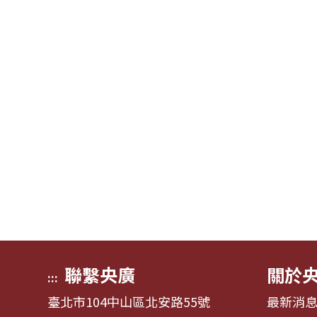
聯繫央廣
關於
:::
臺北市104中山區北安路55號
最新消