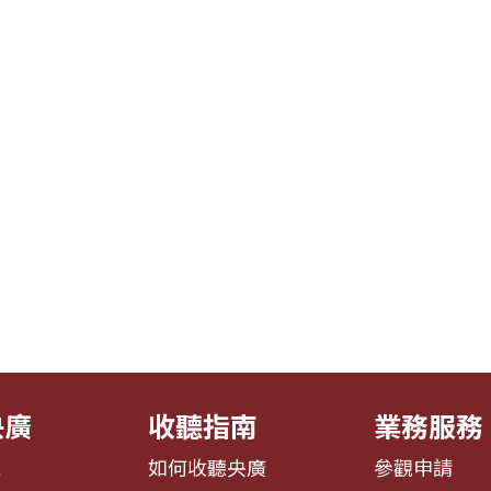
央廣
收聽指南
業務服務
息
如何收聽央廣
參觀申請