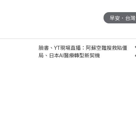
早安．台灣
臉書、YT現場直播：阿蘇空難搜救陷僵
局、日本AI醫療轉型新契機