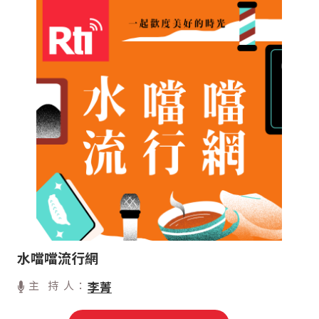
水噹噹流行網
主 持 人：
李菁