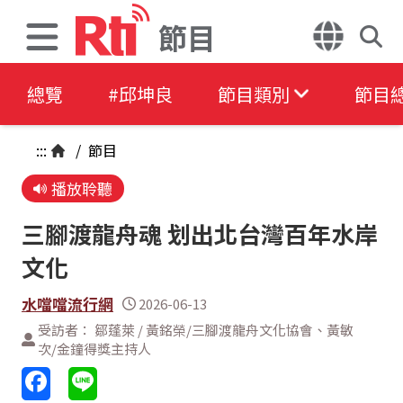
節目
總覽
#邱坤良
節目類別
節目
:::
/
節目
播放聆聽
三腳渡龍舟魂 划出北台灣百年水岸
文化
水噹噹流行網
2026-06-13
受訪者： 鄒蓬萊 / 黃銘榮/三腳渡龍舟文化協會、黃敏
次/金鐘得獎主持人