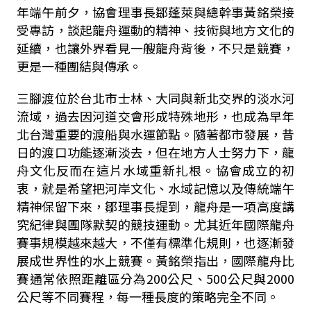
年端午前夕，協會理事長鄒蓬萊與總幹事黃銘榮接
受專訪，談起龍舟運動的精神、技術與地方文化的
延續，也讓外界看見一艘龍舟背後，不只是競賽，
更是一種團結與傳承。
三腳渡位於台北市士林、大同與新北交界的淡水河
流域，過去因河道交會形成特殊地形，也成為早年
北台灣重要的渡船與水運節點。隨著都市發展，昔
日的渡口功能逐漸淡去，但在地方人士努力下，龍
舟文化反而在這片水域重新扎根。協會成立的初
衷，就是希望把河岸文化、水域記憶以及傳統端午
精神保留下來，鄒理事長提到，龍舟是一項高度講
究紀律與團隊默契的競技運動。尤其近年國際龍舟
賽事規模越來越大，不僅有標準化規則，也逐漸發
展成世界性的水上競賽。黃銘榮指出，國際龍舟比
賽通常依照距離區分為
200
公尺、
500
公尺與
2000
公尺等不同賽程，每一種長度的策略完全不同。