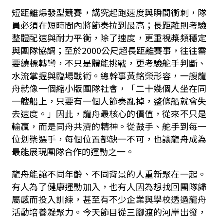
短距離爆發型競賽，講究起跑速度與瞬間衝刺，隊
員必須在短時間內將節奏拉到最高；長距離則考驗
整體配速與耐力平衡，除了速度，更重視槳頻穩定
與團隊協調；至於
2000
公尺超長距離賽事，往往需
要繞標轉彎，不只是體能挑戰，更考驗舵手判斷、
水流掌握與臨場戰術。總幹事黃銘榮形容，一艘龍
舟就像一個縮小版團隊社會，「二十幾個人坐在同
一艘船上，只要有一個人節奏亂掉，整條船就會失
去速度。」因此，龍舟最核心的價值，從來不只是
輸贏，而是同舟共濟的精神。從鼓手、舵手到每一
位划槳選手，每個位置都缺一不可，也讓龍舟成為
最能展現團隊合作的運動之一。
龍舟能讓不同年齡、不同背景的人重新聚在一起。
有人為了健康運動加入，也有人因為想找回團隊歸
屬感而投入訓練，甚至有不少企業與學校透過龍舟
活動培養凝聚力。今天節目從三腳渡的河岸出發，