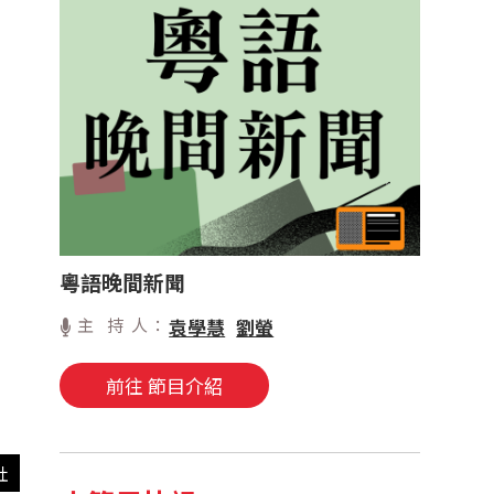
粵語晚間新聞
主 持 人：
袁學慧
劉螢
前往 節目介紹
社