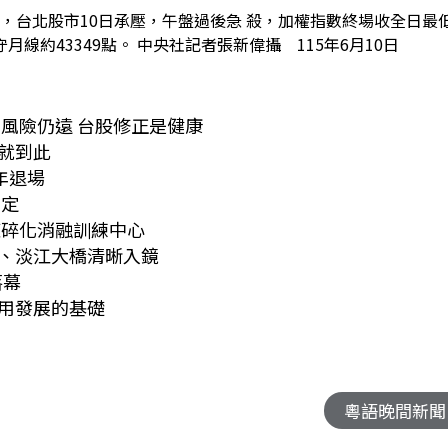
湧現，台北股市10日承壓，午盤過後急 殺，加權指數終場收全日最
，失守月線約43349點。 中央社記者張新偉攝 115年6月10日
性風險仍遠 台股修正是健康
就到此
年退場
穩定
症碎化消融訓練中心
、淡江大橋清晰入鏡
落幕
應用發展的基礎
制度
粵語晚間新聞