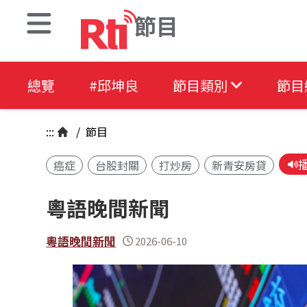
節目
總覽
#邱坤良
節目類別
節目
:::
/
節目
癌症
台股封關
打炒房
新青安房貸
粵語晚間新聞
粵語晚間新聞
2026-06-10