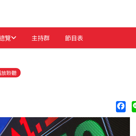
總覽
主持群
節目表
播放聆聽