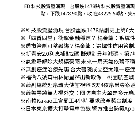
ED 科技股賣壓湧現 台股跌1478點 科技股賣壓
點，下跌1478.90點，收 在43225.54點
※科技股賣壓湧現 台股重跌1478點創史上第6大
※「四貸同堂」衝擊金融穩定？ 楊金龍：系統
※房市管制可望鬆綁？楊金龍：選擇性信用管制
※新青安2.0利息補貼2碼 擬規劃分年減碼、第7
※氣象署解除大規模豪雨 未來一周天氣依舊不
※無創癌症治療先驅 台大醫院成立亞太唯一癌
※福衛八號齊柏林衛星釋出新取像 桃園航空城
※蕭副總統赴帛琉大使館視察 5天4夜帛榮專案
※蕭美琴談無人機外交：國防自主大單是多元
※南韓Kakao工會罷工4小時 要求改革獎金
※日本東京擴大打擊電車色狼 警方推出防範App