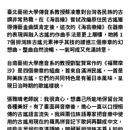
臺北藝術大學傳音系教授蔡凌蕙對台灣各民族的古
調非常熟稳，在《海翁繪》嘗試改編原住民古謠獲
得傳藝金曲獎肯定後，這次的《海翁樂繪》在器樂
的表現與融入古謠的作曲手法是更上層樓，她將 1
7個排灣族古謠元素神乎其技的譜進三個樂章的幻
想曲，整曲自然流暢、一氣呵成又充滿詩意。
台南藝術大學應音系的教授劉聖賢寫作的《福爾摩
沙》是四個樂章的組曲，首來自滿洲民謠、一首是
阿美族古謠，它們的共同特色是有著日本風味，呈
現日治時期的歌謠樣貌。
張雅晴老師
說
：
我很貪心，想盡己所能地保留台灣
各種美好。有了畫面與音樂後，擔心一直以口授相
傳的古謠語言流失，我與兩位族語專家把音樂中使
用的古謠用現在的羅馬拼音記下歌詞再翻成中文，
這些古早詞句充滿隱喩，暗藏著排灣族不爲人知的