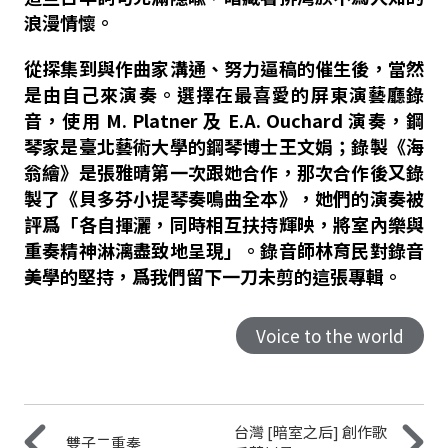
浪漫情懷。
從探集到與作曲家溝通、努力逼稿的催生後，當然
是由自己來演奏。選擇在最喜愛的屏東演藝廳錄
音，使用 M. Platner 及 E.A. Ouchard 演奏，鋼
琴家是臺北藝術大學的鋼琴博士王文娟；錄製《海
翁繪》是張雅晴第一次跟她合作，那次合作後又錄
製了《貝多芬小提琴奏鳴曲全本》，她們的演奏被
評爲「各自揮灑，同時相互扶持輝映，將室內樂與
重奏精神淋漓盡致地呈現」。錄音師林育民對錄音
美學的堅持，爲我們留下一刀未剪的這張專輯。
Voice to the world
台灣 [暗室之后] 創作歌
雙⼦⼆重奏