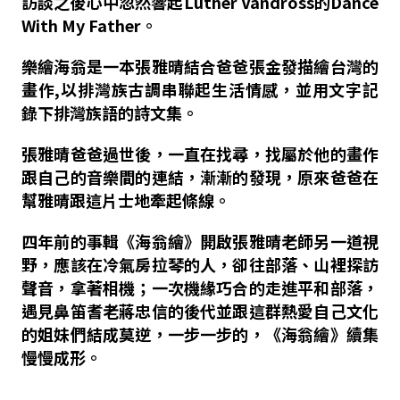
訪談之後心中忽然響起Luther Vandross的Dance
With My Father。
樂繪海翁是
一本張雅晴結合爸爸張金發描繪台灣的
畫作,以排灣族古調串聯起生活情感
，
並用文字記
錄下排灣族語的詩文集。
張雅晴
爸爸過世後，一直在找尋，找屬於他的畫作
跟自己的音樂間的連結，漸漸的發現，原來爸爸在
幫雅晴跟這片士地牽起條線。
四年前的事輯《海翁繪》開啟張雅晴老師另一道視
野，應該在冷氣房拉琴的人
，
卻往部落、山裡探訪
聲音，拿著相機；一次機緣巧合的走進平和部落，
遇見鼻笛耆老蔣忠信的後代並跟這群熱愛自己文化
的姐妹們結成莫逆，一步一步的，《海翁繪》續集
慢慢成形。