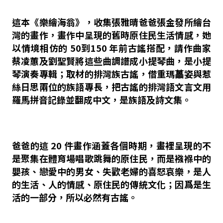
這本《樂繪海翁》，收集張雅晴爸爸張金發所繪台
灣的畫作，畫作中呈現的舊時原住民生活情感，她
以情境相仿的 50到150 年前古謠搭配，請作曲家
蔡凌蕙及劉聖賢將這些曲調譜成小提琴曲，是小提
琴演奏專輯；取材的排灣族古謠，借重瑪藟姿與惹
絲日思兩位的族語專長，把古謠的排灣語文言文用
羅馬拼音記錄並翻成中文，是族語及詩文集。
爸爸的這 20 件畫作涵蓋各個時期，畫裡呈現的不
是聚集在體育場唱歌跳舞的原住民，而是襁褓中的
嬰孩、戀愛中的男女、失歡老婦的喜怒哀樂，是人
的生活、人的情感、原住民的傳統文化；因爲是生
活的一部分，所以必然有古謠。