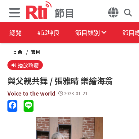
節目
總覽
#邱坤良
節目類別
節目
:::
/
節目
播放聆聽
與父親共舞 / 張雅晴 樂繪海翁
Voice to the world
2023-01-21