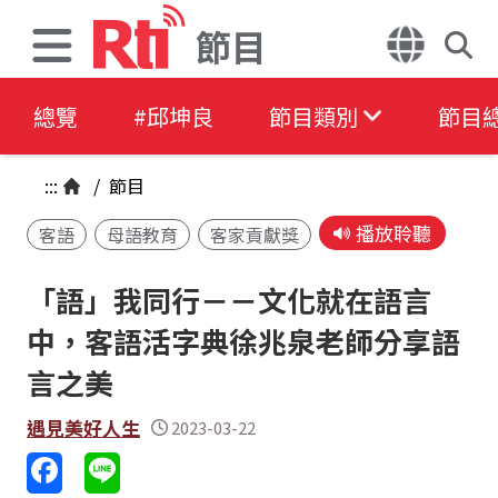
節目
總覽
#邱坤良
節目類別
節目
:::
/
節目
播放聆聽
客語
母語教育
客家貢獻獎
「語」我同行－－文化就在語言
中，客語活字典徐兆泉老師分享語
言之美
遇見美好人生
2023-03-22