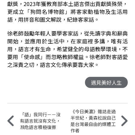
獻獎，2023年獲教育部本土語言傑出貢獻獎殊榮，
更成立「狗問名博物館」將客家動植物及生活用
語，用拼音和圖文解說，紀錄客家話。
徐老師鼓勵年輕人要學客家話，從先讀字典和辭典
開始，並應用於生活中，在家庭裡多講，唯有活
用，語言才有生命，希望健全的母語教學環境，不
要用「使命感」而忽略教師權益。徐老師對客語愛
之深責之切，語言文化傳承要靠大家。
遇見美好人生
《今日美濃》雜誌走過
「語」我同行－－沒
半世紀，黃森松說自己
有語言就沒有文化，
是台灣最自由的媒體工
瀕危語言積極復振
作者