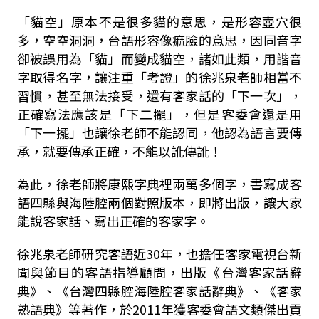
「貓空」原本不是很多貓的意思，是形容壺穴很
多，空空洞洞，台語形容像痲臉的意思，因同音字
卻被誤用為「貓」而變成貓空，諸如此類，用諧音
字取得名字，讓注重「考證」的徐兆泉老師相當不
習慣，甚至無法接受，還有客家話的「下一次」，
正確寫法應該是「下二擺」，但是客委會還是用
「下一擺」也讓徐老師不能認同，他認為語言要傳
承，就要傳承正確，不能以訛傳訛！
為此，徐老師將康熙字典裡兩萬多個字，書寫成客
語四縣與海陸腔兩個對照版本，即將出版，讓大家
能說客家話、寫出正確的客家字。
徐兆泉老師研究客語近30年，也擔任客家電視台新
聞與節目的客語指導顧問，出版《台灣客家話辭
典》、《台灣四縣腔海陸腔客家話辭典》、《客家
熟語典》等著作，於2011年獲客委會語文類傑出貢