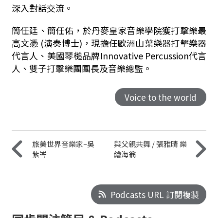
深入對話交流。
簡任廷、簡任佑，於丹⿆皇家⾳樂學院獲打擊樂最
⾼⽂憑 (演奏博⼠)，現擔任歐洲山葉樂器打擊樂器
代⾔⼈、美國琴槌品牌Innovative Percussion代⾔
⼈、雙⼦打擊樂團團長及⾳樂總監。
Voice to the world
旅美世界音樂家~吳
與父親共舞 / 張雅晴 樂
紫岑
繪海翁
Podcasts URL 訂閱複製