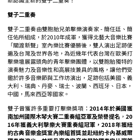
新認識全新的雙⼦⼆重奏！
雙
⼦⼆
重奏
雙⼦⼆重奏由雙胞胎兄弟擊樂演奏家 - 簡任廷、簡
任佑所組成，於2010年成軍，獲得北藝⼤⾳樂比賽
「關渡新聲」室內樂比賽優勝後，雙⼈演出⾜跡便
遍及台灣及世界各地，為近幾年代表台灣在歐美打
擊樂壇展露頭角的青年擊樂團體，以雙胞胎獨特的
演奏魅⼒及⾳樂性和⾼展技兼具的風格，讓他們受
邀於許多⾳樂節與⼯作坊演出，⾜跡包括美國、義
⼤利、瑞典、丹⿆、瑞⼠、波蘭、西班牙、⽇本，
中國，⾺來西亞等國家。
雙⼦曾獲許多重要打擊樂獎項：
2014
年於美國獲
南加州國際
⽊
琴
⼤
賽
⼆
重奏組亞軍及榮譽提
名
，
20
16年獲義
⼤
利擊樂
⼤
賽重奏
組冠軍，2018年獲紐
約古典
⾳
樂
⾦
獎室內樂組
⾸
獎並赴紐約
卡內基威爾