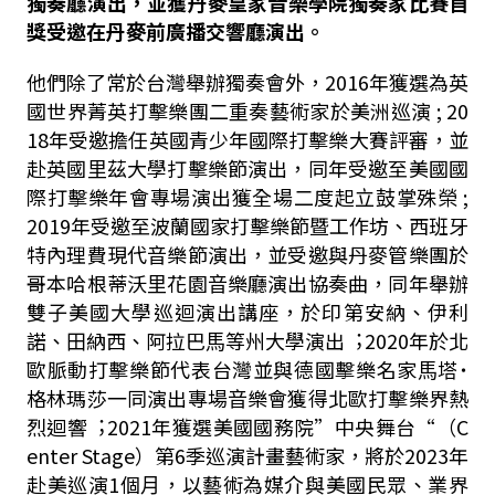
獨奏廳演出，並獲丹
⿆
皇家
⾳
樂學院獨奏家比賽
⾸
獎受邀在丹
⿆
前廣播交響廳演
出。
他們除了常於台灣舉辦獨奏會外，2016年獲選為英
國世界菁英打擊樂團⼆重奏藝術家於美洲巡演 ; 20
18年受邀擔任英國青少年國際打擊樂⼤賽評審，並
赴英國⾥茲⼤學打擊樂節演出，同年受邀至美國國
際打擊樂年會專場演出獲全場⼆度起⽴⿎掌殊榮 ;
2019年受邀至波蘭國家打擊樂節暨⼯作坊、西班牙
特內理費現代⾳樂節演出，並受邀與丹⿆管樂團於
哥本哈根蒂沃⾥花園⾳樂廳演出協奏曲，同年舉辦
雙⼦美國⼤學巡迴演出講座，於印第安納、伊利
諾、⽥納西、阿拉巴⾺等州⼤學演出︔2020年於北
歐脈動打擊樂節代表台灣並與德國擊樂名家⾺塔˙
格林瑪莎⼀同演出專場⾳樂會獲得北歐打擊樂界熱
烈迴響︔2021年獲選美國國務院”中央舞台“（C
enter Stage）第6季巡演計畫藝術家，將於2023年
赴美巡演1個⽉，以藝術為媒介與美國民眾、業界