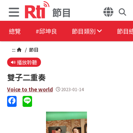
節目
總覽
#邱坤良
節目類別
節目
:::
/
節目
播放聆聽
雙⼦⼆重奏
Voice to the world
2023-01-14