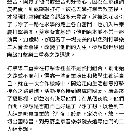
聲⾳，開啟了他們對聲⾳的好奇⼼︔因為在家裡調
⽪搗蛋，到處敲敲打打，被送去學打擊樂教室後，
才發現打擊樂的聲⾳超級多元豐富，就被深深吸引
了︔除了⼀路在求學的路上各⾃奮⾾，也加入朱宗
慶打擊樂團，奠定紮實基礎︔他們原本並不常⼀起
演奏，21歲時，卻因看了⼀場完美的以⾊列打擊樂
⼆⼈⾳樂會後，改變了他們的⼈⽣，夢想朝世界國
際級打擊樂⼆重奏之路邁進。
打擊樂⼆重奏在打擊樂裡並不是熱⾨組合，剛開始
之路並不順利，得靠⼀些商業演出和教學⽣養活⾃
⼰，就在⼀次合作機緣中，開始⾛向⽣活創意打擊
接案之路邁進，活動接案接到總統府國宴、康熙來
了攝影棚，卻並沒有滿⾜他們︔在某個夜晚，他們
自問，夢想是否離⾃⼰好遠了︖想了想，以⾊列⼆
⼈組是哪裏畢業的︖丹⿆！於是下定決⼼，放下⼀
切出國唸書，到丹⿆皇家⾳樂學院去追尋他們的⼆
⼈組夢想。