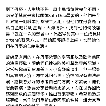
到了丹⿆，⼈⽣地不熟，風⼟民情氣候完全不同，
兩兄弟其實是來找偶像Safri Duo學習的，他們是全
世界第⼀組職業打擊樂⼆⼈組，但他們在丹⿆是百
萬⽩⾦唱⽚明星啊，⼤海撈針，找到他們何談容
易︖就在⼀次的聚會中，偶然得到其中⼀位成員M
orten的聯繫⽅式，開始跟導師搭上線，也開始他
們在丹⿆的苦練⽣活。
苦練是有⽤的，在丹⿆紮實的學習跟以及歐洲美國
的演奏經驗，讓他們迅速被歐美打擊樂界所認識，
常常被邀請到歐洲美洲⼤⼩⾳樂節演出，但⼀場突
如其來的⼤疫，匆忙逃回台灣，疫情間沒有辦法表
演，趁機會好好的思考⾃⼰的⽅向，才發現，他們
想要表演，想要分享⾳樂給更多⼈，⽽在世界國⾨
逐漸開放的這個時候，推出⾸張專輯，希望透過這
張專輯，當作他們重新出發國際的名⽚，讓⼤家重