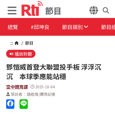
節目
總覽
#邱坤良
節目類別
節目
:::
/
節目
播放聆聽
鄧愷威首登大聯盟投手板 浮浮沉
沉 本球季應能站穩
空中體育課
2025-10-04
受訪者： 路皓惟/體育記者