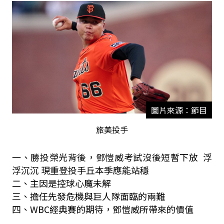
圖片來源：節目
旅美投手
一、勝投榮光背後，鄧愷威考試沒後短暫下放 浮
浮沉沉 現重登投手丘本季應能站穩
二、主因是控球心魔未解
三、擔任先發危機與巨人隊面臨的兩難
四、WBC經典賽的期待，鄧愷威所帶來的價值