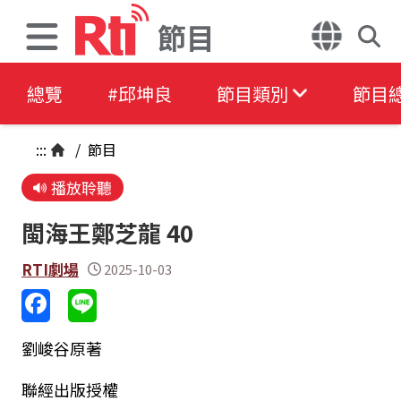
節目
總覽
#邱坤良
節目類別
節目
:::
/
節目
播放聆聽
閩海王鄭芝龍 40
RTI劇場
2025-10-03
劉峻谷原著
聯經出版授權