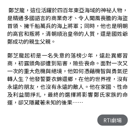
鄭芝龍，這位活躍於四百年東亞海域的神祕人物，
是精通多國語言的商業奇才、令人聞風喪膽的海盜
首領、擁千船萬兵的海上將軍；同時，他也是明朝
的高官和叛將，清朝順治皇帝的人質，還是國姓爺
鄭成功的親生父親。
鄭芝龍起初是一名失意的落榜少年，遠赴異鄉習
商，初露頭角卻遭到陷害，險些喪命。面對一次又
一次的重大危機與絕境，他如何憑藉機智與勇氣逆
轉人生？他發誓要衣錦還鄉，在他的世界裡，沒有
永遠的朋友，也沒有永遠的敵人。他在家國、性命
及利益間掙扎，最終的選擇將影響鄭氏家族的命
運，卻又隱藏著未知的後果……
RTI劇場