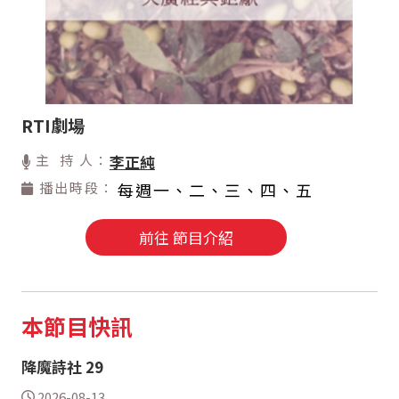
RTI劇場
主 持 人：
李正純
播出時段：
每週一、二、三、四、五
前往 節目介紹
本節目快訊
降魔詩社 29
2026-08-13