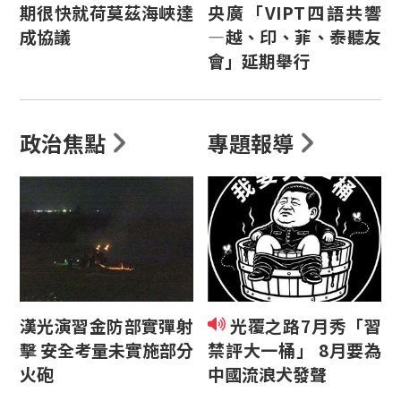
期很快就荷莫茲海峽達
央廣「VIPT四語共響
成協議
—越、印、菲、泰聽友
會」延期舉行
政治焦點
專題報導
漢光演習金防部實彈射
光覆之路7月秀「習
擊 安全考量未實施部分
禁評大一桶」 8月要為
火砲
中國流浪犬發聲