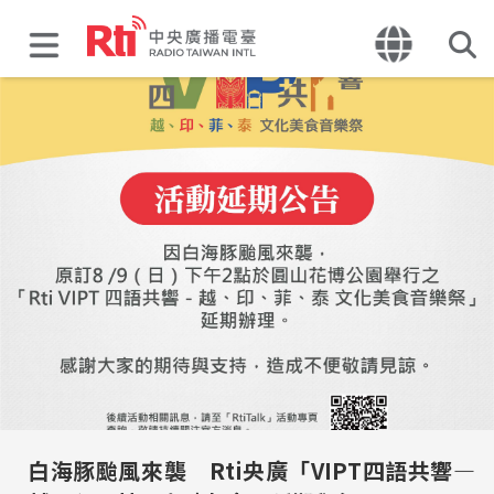
白海豚颱風來襲 Rti央廣「VIPT四語共響—