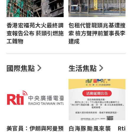
香港宏福苑大火最終調
包租代管龍頭兆基遭搜
查報告公布 菸頭引燃施
索 檢方聲押前董事長李
工雜物
建成
國際焦點
生活焦點
美官員：伊朗與阿曼預
白海豚颱風來襲 Rti