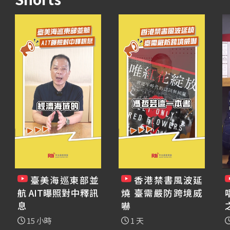
臺美海巡東部並
香港禁書風波延
航 AIT曝照對中釋訊
燒 臺需嚴防跨境威
息
嚇
15 小時
1 天