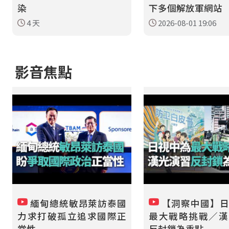
染
下多個解放軍網站
4 天
2026-08-01 19:06
影音焦點
緬甸總統敏昂萊訪泰國
【洞察中國】日
力求打破孤立追求國際正
最大戰略挑戰／漢
當性
反封鎖為重點