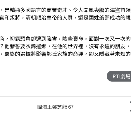
，是精通多國語言的商業奇才、令人聞風喪膽的海盜首領
官和叛將，清朝順治皇帝的人質，還是國姓爺鄭成功的親
商，初露頭角卻遭到陷害，險些喪命。面對一次又一次的
？他發誓要衣錦還鄉，在他的世界裡，沒有永遠的朋友，
，最終的選擇將影響鄭氏家族的命運，卻又隱藏著未知的
RTI劇場
閩海王鄭芝龍 67