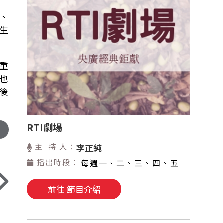
、
生
重
也
後
RTI劇場
主 持 人：
李正純
播出時段：
每週一、二、三、四、五
前往 節目介紹