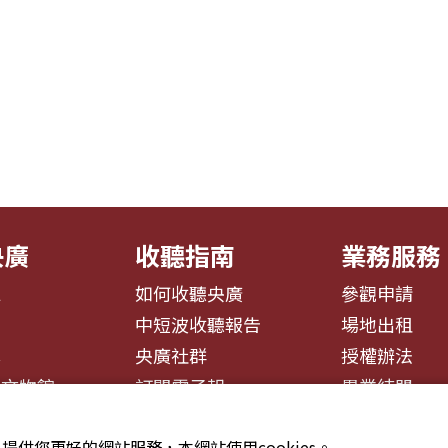
央廣
收聽指南
業務服務
息
如何收聽央廣
參觀申請
告
中短波收聽報告
場地出租
募
央廣社群
授權辦法
播文物館
訂閱電子報
異業結盟
提供您更好的網站服務，本網站使用cookies。