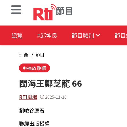
節目
總覽
#邱坤良
節目類別
節目
:::
/
節目
播放聆聽
閩海王鄭芝龍 66
RTI劇場
2025-11-10
劉峻谷原著
聯經出版授權