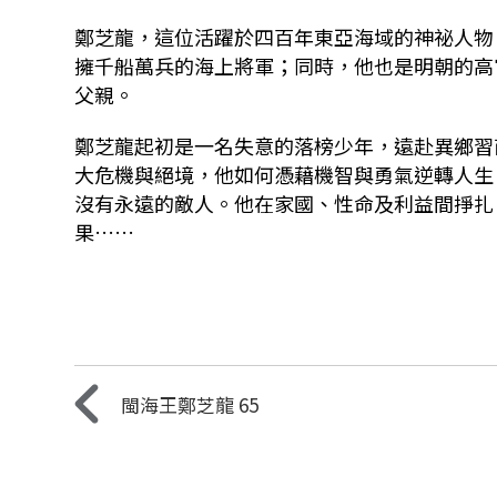
鄭芝龍，這位活躍於四百年東亞海域的神祕人物
擁千船萬兵的海上將軍；同時，他也是明朝的高
父親。
鄭芝龍起初是一名失意的落榜少年，遠赴異鄉習
大危機與絕境，他如何憑藉機智與勇氣逆轉人生
沒有永遠的敵人。他在家國、性命及利益間掙扎
果……
閩海王鄭芝龍 65