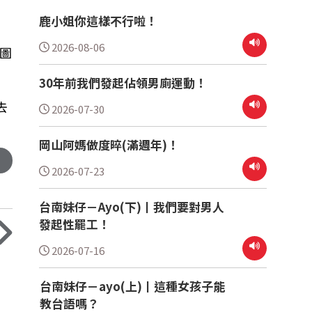
鹿小姐你這樣不行啦！
2026-08-06
圖
30年前我們發起佔領男廁運動！
去
2026-07-30
岡山阿媽做度晬(滿週年)！
2026-07-23
台南妹仔－Ayo(下)丨我們要對男人
發起性罷工！
2026-07-16
台南妹仔－ayo(上)丨這種女孩子能
教台語嗎？