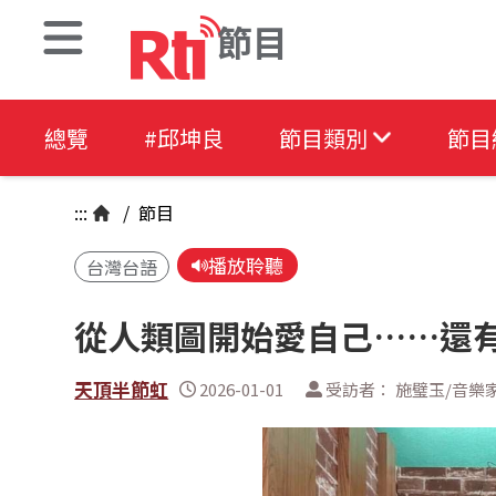
節目
總覽
#邱坤良
節目類別
節目
:::
/
節目
播放聆聽
台灣台語
從人類圖開始愛自己……還有2
天頂半節虹
2026-01-01
受訪者： 施璧玉/音樂