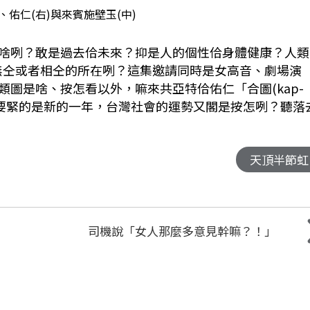
、佑仁(右)與來賓施壁玉(中)
啥咧？敢是過去佮未來？抑是人的個性佮身體健康？人類
物無仝或者相仝的所在咧？這集邀請同時是女高音、劇場演
圖是啥、按怎看以外，嘛來共亞特佮佑仁「合圖(kap-
上要緊的是新的一年，台灣社會的運勢又閣是按怎咧？聽落
天頂半節虹
司機說「女人那麼多意見幹嘛？！」