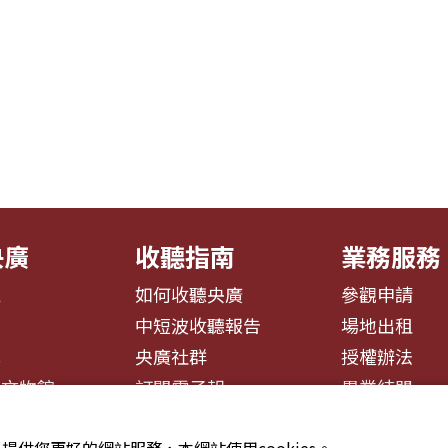
央廣
收聽指南
業務服務
息
如何收聽央廣
參觀申請
告
中短波收聽報告
場地出租
募
央廣社群
授權辦法
播文物館
訂閱電子報
異業結盟