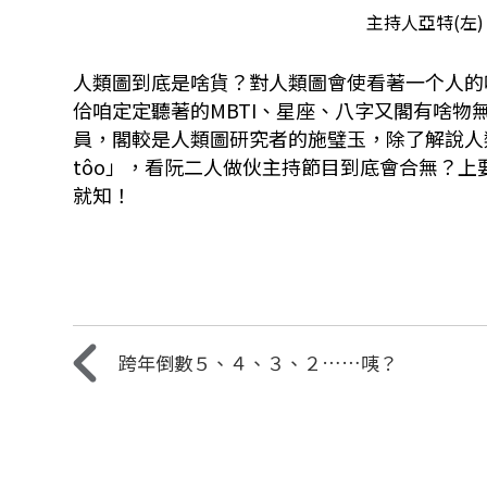
主持人亞特(左)
人類圖到底是啥貨？對人類圖會使看著一个人的
佮咱定定聽著的MBTI、星座、八字又閣有啥
員，閣較是人類圖研究者的施璧玉，除了解說人類
tôo」，看阮二人做伙主持節目到底會合無？
就知！
跨年倒數５、４、３、２……咦？