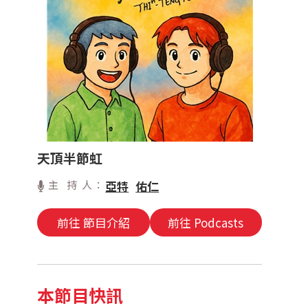
天頂半節虹
主 持 人：
亞特
佑仁
前往 節目介紹
前往 Podcasts
本節目快訊