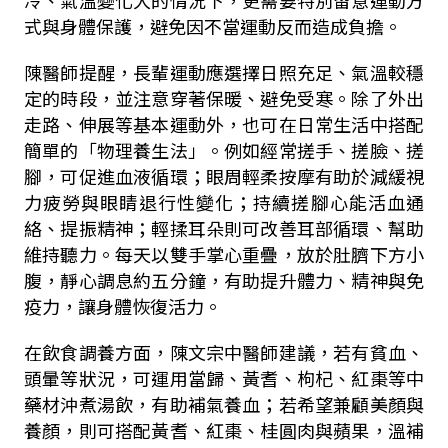
式與身體保護，避免因不當運動反而造成負擔。
陳醫師提醒，長輩運動應選擇日照充足、氣溫較穩
定的時段，並注意穿著保暖、避免受寒。除了外出
走路、伸展等基本運動外，也可在日常生活中搭配
簡單的「物理養生法」。例如經常搓手、搓臉、搓
腳，可促進血液循環；眼周輕柔按摩有助於減緩視
力疲勞與眼睛退行性變化；持續搓腳心能活血通
絡、提振精神；輕揉耳朵則可改善耳部循環、幫助
維持聽力。每天以雙手掌心重疊，放於肚臍下方小
腹，靜心調息約五分鐘，有助提升體力、精神與免
疫力，讓身體恢復活力。
在飲食調養方面，陳文宗中醫師建議，若有貧血、
頭暈等狀況，可運用當歸、黃耆、枸杞、紅棗等中
藥材沖煮湯飲，有助補氣養血；若希望兼顧美顏與
養顏，則可搭配黃耆、紅棗、桂圓肉與蘋果，溫補