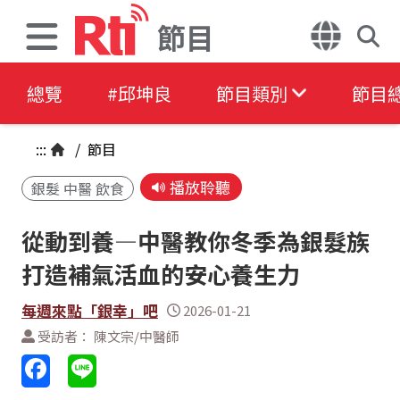
節目
總覽
#邱坤良
節目類別
節目
:::
/
節目
播放聆聽
銀髮 中醫 飲食
從動到養—中醫教你冬季為銀髮族
打造補氣活血的安心養生力
每週來點「銀幸」吧
2026-01-21
受訪者： 陳文宗/中醫師