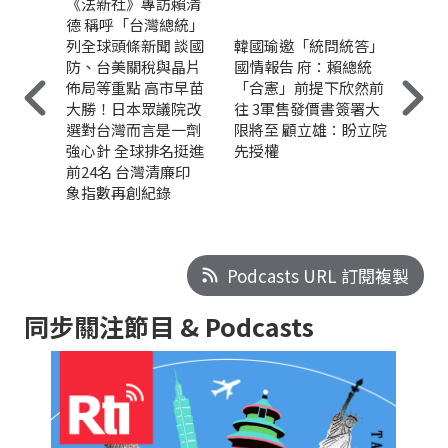
《法新社》專訪賴清
德 稱呼「台灣總統」
列全球頭條新聞 談國
韓國瑜邀「統問統答」
防、台美關稅與晶片
國情報告 府：賴總統
佈局等重點 高市早苗
「合憲」前提下欣然前
大勝！日本眾議院改
往 3軍售發價書簽署大
選對台灣而言是一劑
限將至 顧立雄：盼立院
強心針 全球排名挺進
先授權
前24名 台灣清廉印
象指數再創紀錄
Podcasts URL 訂閱複製
同步關注節目 & Podcasts