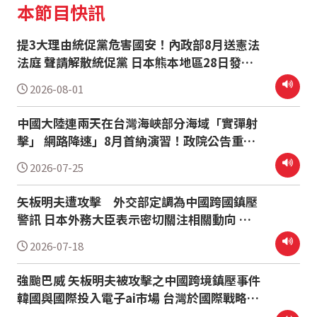
本節目快訊
提3大理由統促黨危害國安！內政部8月送憲法
法庭 聲請解散統促黨 日本熊本地區28日發生
芮氏規模7.1強震 外交部捐500萬助熊本重建
2026-08-01
賴清德：日本有需要台灣搜救隊馬上出發
中國大陸連兩天在台灣海峽部分海域「實彈射
擊」 網路降速」8月首納演習！政院公告重要
時程 台經院上修今年經濟成長率至10.38%
2026-07-25
台灣各機構最高
矢板明夫遭攻擊 外交部定調為中國跨國鎮壓
警訊 日本外務大臣表示密切關注相關動向 南
海仲裁案裁決10週年 14國聯合發表聲明 中國
2026-07-18
強烈不接受
強颱巴威 矢板明夫被攻擊之中國跨境鎮壓事件
韓國與國際投入電子ai市場 台灣於國際戰略與
經濟地位關鍵重要