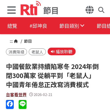
節目
總覽
#邱坤良
節目類別
節目
:::
/
節目
播放聆聽
消費降級
老鼠人
中國餐飲業持續陷寒冬 2024年倒
閉300萬家 從躺平到「老鼠人」
中國青年倦怠正改寫消費模式
台客看世界
2026-02-21