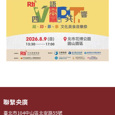
聯繫央廣
臺北市104中山區北安路55號