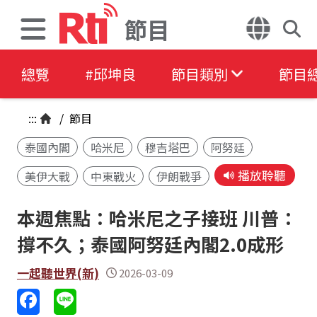
節目
總覽
#邱坤良
節目類別
節目
:::
/
節目
泰國內閣
哈米尼
穆吉塔巴
阿努廷
播放聆聽
美伊大戰
中東戰火
伊朗戰爭
本週焦點：哈米尼之子接班 川普：
撐不久；泰國阿努廷內閣2.0成形
一起聽世界(新)
2026-03-09