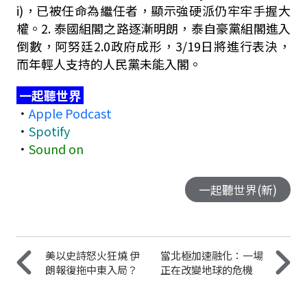
i)
，已被任命為繼任者，顯示強硬派仍牢牢手握大
權。
2.
泰國組閣之路逐漸明朗，泰自豪黨組閣進入
倒數，阿努廷
2.0
政府成形，
3/19
日將進行表決，
而年輕人支持的人民黨未能入閣。
一起聽世界
．
Apple Podcast
．
Spotify
．
Sound on
一起聽世界(新)
美以史詩怒火狂燒 伊
當北極加速融化：一場
朗報復拖中東入局？
正在改變地球的危機