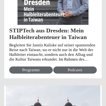
insbesondere mit Chinesisch aus. Während
ihres Praktikums bei Radio Taiwan International hat
sie sich mit den Sprache...
STIPTech aus Dresden: Mein
Halbleiterabenteuer in Taiwan
Begleiten Sie Jannis Kaliske auf seiner spannenden
Reise nach Taiwan, wo er nicht nur in die Welt der
Halbleiter eintaucht, sondern auch den Alltag und
die Kultur Taiwans erkundet. Im Rahmen des
Semiconductor Talent Incubation Program Taiwan
(STIPT) erlebt der Wirtschaftsingenieurstudent aus
Programm
Podcasts
Dresden sowohl die Universität als auch die
Hightech-Industrie hautnah. Entdecken Sie mit ihm,
wie Studium und Arbeit in der Halbleiterindustrie
mit den alltäglichen Abenteuern einer fremden
Kultur verschmelzen. Lassen Sie sich inspirieren
von „STIPTech aus Dresden: Mein
Halbleiterabenteuer in Taiwan“ - einer einzigartigen