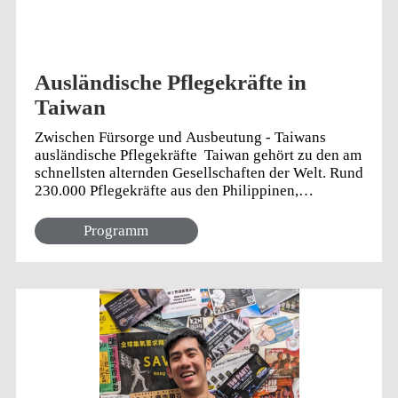
Ausländische Pflegekräfte in
Taiwan
Zwischen Fürsorge und Ausbeutung - Taiwans
ausländische Pflegekräfte Taiwan gehört zu den am
schnellsten alternden Gesellschaften der Welt. Rund
230.000 Pflegekräfte aus den Philippinen,
Indonesien und Vietnam kümmern sich um ältere
Menschen – oft unter harten Bedingungen. Sie
Programm
leben in den Haushalten ihrer Arbeitgeber und
arbeiten meist rund um die Uhr, sieben Tage die
Woche. Eine Gewerkschaft für häusliche
Pflegekräfte aus den Philippinen kämpft gegen die
Macht der Jobvermittlungsagenturen, für 24h
Urlaub pro Woche – und für gute Pflege durch gute
Arbeitsbedingungen. Ein Bericht von Josefine
Rein. Foto: CNA