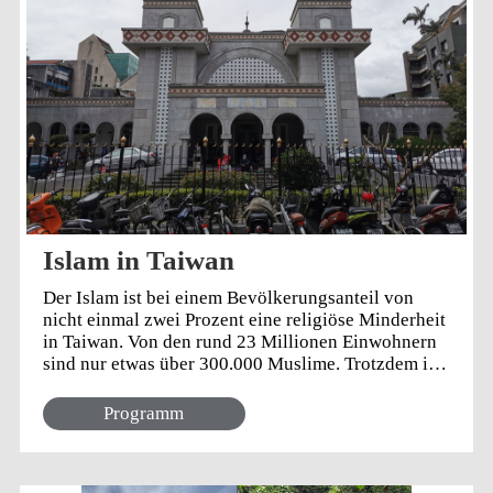
Mischung aus Technik, Bildung und persönlichen
Erlebnissen.
Islam in Taiwan
Der Islam ist bei einem Bevölkerungsanteil von
nicht einmal zwei Prozent eine religiöse Minderheit
in Taiwan. Von den rund 23 Millionen Einwohnern
sind nur etwas über 300.000 Muslime. Trotzdem ist
die Religion eng mit der Geschichte der Republik
China auf Taiwan verbunden — und spielt heute
Programm
eine wichtige Rolle in Wirtschaft, Gesellschaft und
Politik. RTI-Reporter Julian Thamm hat sich den
Islam in Taiwan genauer angeschaut und war zu