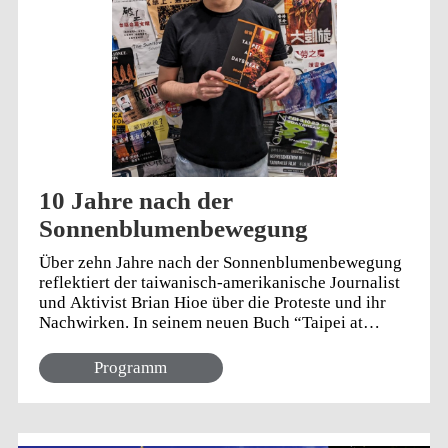
10 Jahre nach der
Sonnenblumenbewegung
Über zehn Jahre nach der Sonnenblumenbewegung
reflektiert der taiwanisch-amerikanische Journalist
und Aktivist Brian Hioe über die Proteste und ihr
Nachwirken. In seinem neuen Buch “Taipei at
Daybreak” verbindet er persönliche Erfahrungen
mit gesellschaftlichen Entwicklungen und erzählt
Programm
von den Hoffnungen, Herausforderungen und
inneren Konflikten der damaligen Aktivisten. Ein
Gespräch über taiwanische Identität, die Rolle der
Jugend und das Jahrzehnt der großen