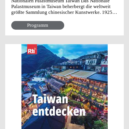
Nationalen Palastmuseum Taiwan Das Nationale
Palastmuseum in Taiwan beherbergt die weltweit
größte Sammlung chinesischer Kunstwerke. 1925
wurde das Nationale Palastmuseum in China
gegründet. Im Herbst 1948 begann die
Programm
Kommunistische Partei im Chinesischen
Bürgerkrieg die Oberhand zu gewinnen. Die
Direktoren des Palastmuseums setzten sich
daraufhin dafür ein, die Artefakte, die in den 1930er
Jahren bereits aufgrund der japanischen Invasion
aus der Verbotenen Stadt in Peking in Sicherheit
gebracht werden mussten, nach Taiwan zu
verschiffen. Ebenso wurde vorgeschlagen, auch die
seltenen Bücher aus der Nationalen
Zentralbibliothek und archäologische Artefakte des
Instituts für Geschichte und Philologie, Academia
Sinica, nach Taiwan zu transportieren. Noch im
Dezember desselben Jahres wurden die ersten
Containerladungen nach Taiwan verschifft und so
gelangten große Teile der Artefakte (insgesamt
608.985) nach Taiwan. Dort entwickelt...