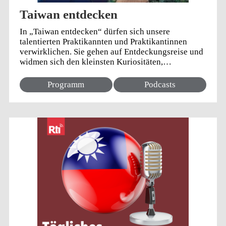
Taiwan entdecken
In „Taiwan entdecken“ dürfen sich unsere
talentierten Praktikannten und Praktikantinnen
verwirklichen. Sie gehen auf Entdeckungsreise und
widmen sich den kleinsten Kuriositäten,
interessanten Porträts, Veranstaltungen oder Orte,
aktuelle Themen bis hin zu großen geschichtlichen
Programm
Podcasts
Fragestellungen. Entdecken Sie verschiedene
Facetten Taiwans mittels verschiedenen
Entdeckeraugen!