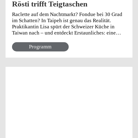
Rösti trifft Teigtaschen
Raclette auf dem Nachtmarkt? Fondue bei 30 Grad
im Schatten? In Taipeh ist genau das Realität.
Praktikantin Lisa spürt der Schweizer Küche in
Taiwan nach – und entdeckt Erstaunliches: eine
Alphütte auf Meereshöhe sowie einen
geheimnisvollen Raclette-Stand zwischen
Programm
Austernomelett und Stinky Tofu. Ein akustischer
Streifzug durch Kulturen, Geschmäcker und die
ganz besondere Verbindung zwischen zwei
Ländern, die mehr gemeinsam haben, als man denkt.
Jetzt reinhören und mitreisen – es wird persönlich,
überraschend und ziemlich lecker!