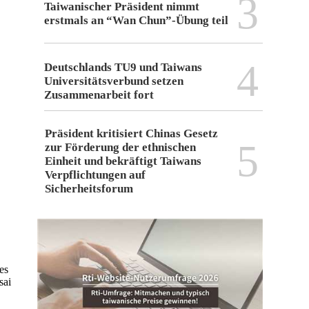
3
Taiwanischer Präsident nimmt
erstmals an “Wan Chun”-Übung teil
4
Deutschlands TU9 und Taiwans
Universitätsverbund setzen
Zusammenarbeit fort
Präsident kritisiert Chinas Gesetz
5
zur Förderung der ethnischen
Einheit und bekräftigt Taiwans
Verpflichtungen auf
Sicherheitsforum
es
sai