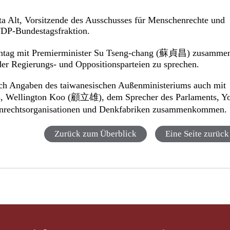
a Alt, Vorsitzende des Ausschusses für Menschenrechte und
 FDP-Bundestagsfraktion.
Montag mit Premierminister Su Tseng-chang (蘇貞昌) zusamme
er Regierungs- und Oppositionsparteien zu sprechen.
ach Angaben des taiwanesischen Außenministeriums auch mit
tes, Wellington Koo (顧立雄), dem Sprecher des Parlaments, Y
nrechtsorganisationen und Denkfabriken zusammenkommen.
Zurück zum Überblick
Eine Seite zurück