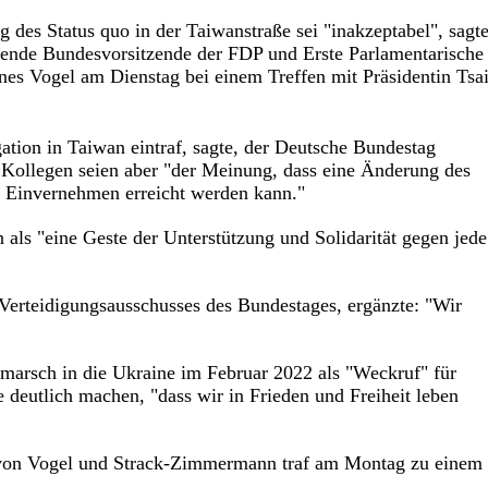
 des Status quo in der Taiwanstraße sei "inakzeptabel", sagt
etende Bundesvorsitzende der FDP und Erste Parlamentarische
es Vogel am Dienstag bei einem Treffen mit Präsidentin Tsa
ation in Taiwan eintraf, sagte, der Deutsche Bundestag
e Kollegen seien aber "der Meinung, dass eine Änderung des
n Einvernehmen erreicht werden kann."
als "eine Geste der Unterstützung und Solidarität gegen jede
erteidigungsausschusses des Bundestages, ergänzte: "Wir
arsch in die Ukraine im Februar 2022 als "Weckruf" für
 deutlich machen, "dass wir in Frieden und Freiheit leben
g von Vogel und Strack-Zimmermann traf am Montag zu einem