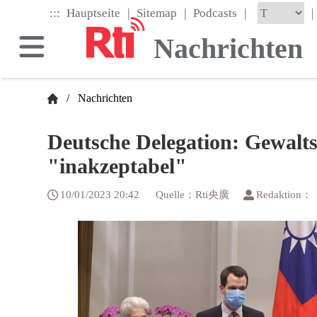
Skip
|
|
|
:::
|
Hauptseite
Sitemap
Podcasts
to
the
Nachrichten
main
content
block
/
Nachrichten
Deutsche Delegation: Gewalt
"inakzeptabel"
10/01/2023 20:42
Quelle：Rti央廣
Redaktion：