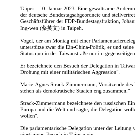
Taipei – 10. Januar 2023. Eine gewaltsame Änderung
der deutsche Bundestagsabgeordnete und stellvertr
Geschäftsführer der FDP-Bundestagsfraktion, Johann
Ing-wen (蔡英文) in Taipeh.
Vogel, der am Montag mit einer Parlamentarierdeleg
unterstütze zwar die Ein-China-Politik, er und sein
Status quo in der Taiwanstraße nur im gegenseitige
Er bezeichnete den Besuch der Delegation in Taiwan 
Drohung mit einer militärischen Aggression".
Marie-Agnes Strack-Zimmermann, Vorsitzende des V
stehen als demokratische Staaten eng zusammen."
Strack-Zimmermann bezeichnete den russischen Einm
Europa und die Welt und sagte, die Delegation wolle
wollen".
Die parlamentarische Delegation unter der Leitun
viertägigen Besuch in Taiwan ein.