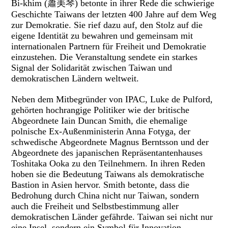
Bi-khim (蕭美琴) betonte in ihrer Rede die schwierige
Geschichte Taiwans der letzten 400 Jahre auf dem Weg
zur Demokratie. Sie rief dazu auf, den Stolz auf die
eigene Identität zu bewahren und gemeinsam mit
internationalen Partnern für Freiheit und Demokratie
einzustehen. Die Veranstaltung sendete ein starkes
Signal der Solidarität zwischen Taiwan und
demokratischen Ländern weltweit.
Neben dem Mitbegründer von IPAC, Luke de Pulford,
gehörten hochrangige Politiker wie der britische
Abgeordnete Iain Duncan Smith, die ehemalige
polnische Ex-Außenministerin Anna Fotyga, der
schwedische Abgeordnete Magnus Berntsson und der
Abgeordnete des japanischen Repräsentantenhauses
Toshitaka Ooka zu den Teilnehmern. In ihren Reden
hoben sie die Bedeutung Taiwans als demokratische
Bastion in Asien hervor. Smith betonte, dass die
Bedrohung durch China nicht nur Taiwan, sondern
auch die Freiheit und Selbstbestimmung aller
demokratischen Länder gefährde. Taiwan sei nicht nur
eine Insel, sondern ein Symbol für Innovation,