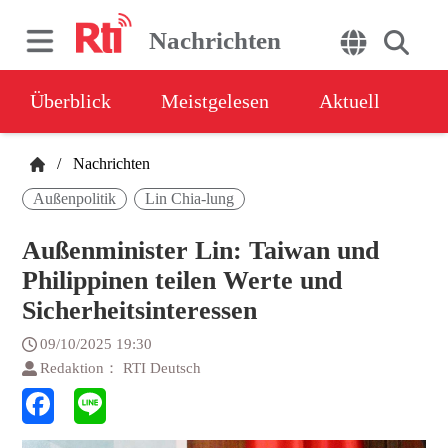
Nachrichten
Überblick
Meistgelesen
Aktuell
/
Nachrichten
Außenpolitik
Lin Chia-lung
Außenminister Lin: Taiwan und
Philippinen teilen Werte und
Sicherheitsinteressen
09/10/2025 19:30
Redaktion： RTI Deutsch