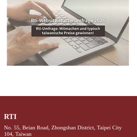
RTI
No. 55, Beian Road, Zhongshan District, Taipei City
104, Taiwan