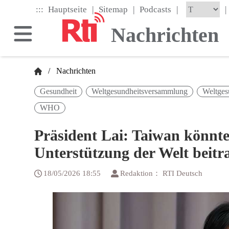
Skip
|
|
|
:::
|
Hauptseite
Sitemap
Podcasts
to
the
Nachrichten
main
content
block
/
Nachrichten
Gesundheit
Weltgesundheitsversammlung
Weltges
WHO
Präsident Lai: Taiwan könnt
Unterstützung der Welt beitr
18/05/2026 18:55
Redaktion： RTI Deutsch