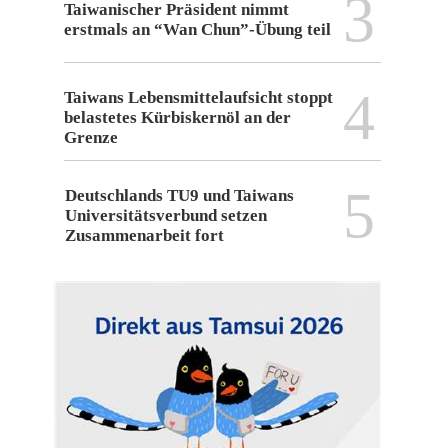
3
Taiwanischer Präsident nimmt
erstmals an “Wan Chun”-Übung teil
4
Taiwans Lebensmittelaufsicht stoppt
belastetes Kürbiskernöl an der
Grenze
5
Deutschlands TU9 und Taiwans
Universitätsverbund setzen
Zusammenarbeit fort