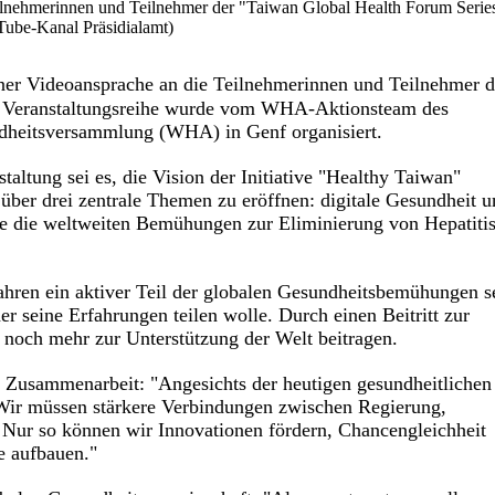
eilnehmerinnen und Teilnehmer der "Taiwan Global Health Forum Serie
Tube-Kanal Präsidialamt)
ner Videoansprache an die Teilnehmerinnen und Teilnehmer d
e Veranstaltungsreihe wurde vom WHA-Aktionsteam des
ndheitsversammlung (WHA) in Genf organisiert.
staltung sei es, die Vision der Initiative "Healthy Taiwan"
über drei zentrale Themen zu eröffnen: digitale Gesundheit 
e die weltweiten Bemühungen zur Eliminierung von Hepatiti
Jahren ein aktiver Teil der globalen Gesundheitsbemühungen s
er seine Erfahrungen teilen wolle. Durch einen Beitritt zur
noch mehr zur Unterstützung der Welt beitragen.
uf Zusammenarbeit: "Angesichts der heutigen gesundheitlichen
 Wir müssen stärkere Verbindungen zwischen Regierung,
. Nur so können wir Innovationen fördern, Chancengleichheit
e aufbauen."