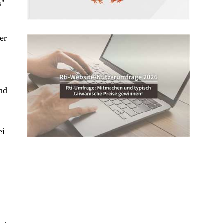
s"
er
und
s
ei