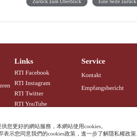
Zurück zum Überblick
Eine Seite zurück
Links
Service
RTI Facebook
Kontakt
RTI Instagram
eren
Empfangsbericht
RTI Twitter
RTI YouTube
RTI Radio Garden
供您更好的網站服務，本網站使用cookies。
表示您同意我們的cookies政策，進一步了解隱私權政