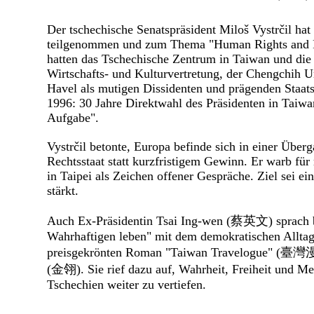
Der tschechische Senatspräsident Miloš Vystrčil hat
teilgenommen und zum Thema "Human Rights and Re
hatten das Tschechische Zentrum in Taiwan und die
Wirtschafts- und Kulturvertretung, der Chengchih Un
Havel als mutigen Dissidenten und prägenden Staat
1996: 30 Jahre Direktwahl des Präsidenten in Taiwa
Aufgabe".
Vystrčil betonte, Europa befinde sich in einer Über
Rechtsstaat statt kurzfristigem Gewinn. Er warb fü
in Taipei als Zeichen offener Gespräche. Ziel sei e
stärkt.
Auch Ex‑Präsidentin Tsai Ing‑wen (蔡英文) sprach be
Wahrhaftigen leben" mit dem demokratischen Alltag 
preisgekrönten Roman "Taiwan Travelogue" (臺灣
(金翎). Sie rief dazu auf, Wahrheit, Freiheit und 
Tschechien weiter zu vertiefen.