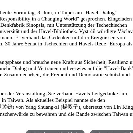
 heute Vormittag, 3. Juni, in Taipei am "Havel-Dialog"
sponsibility in a Changing World" gesprochen. Eingeladen
 Denkfabrik Sinopsis, mit Unterstützung der Tschechischen
iversität und der Havel‑Bibliothek. Vystrčil würdigte Václav
smann. Er verband das Gedenken mit drei Ereignissen von
n, 30 Jahre Senat in Tschechien und Havels Rede "Europa als
gangsphase und brauche neue Kraft aus Sicherheit, Resilienz 
r mehr Dialog und Vertrauen und verwies auf die "Havel‑Bank
ine Zusammenarbeit, die Freiheit und Demokratie schützt und
i der Veranstaltung. Sie verband Havels Leitgedanke "im
in Taiwan. Als aktuelles Beispiel nannte sie den
漫遊錄) von Yang Shuang‑zi (楊双子), übersetzt von Lin Kin
Menschenwürde zu bewahren und die Bande zwischen Taiwan 