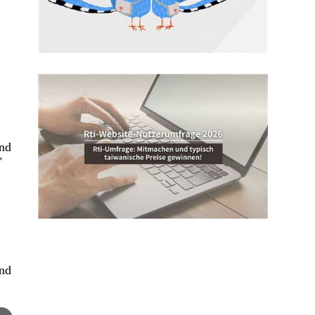
und
"
g
und