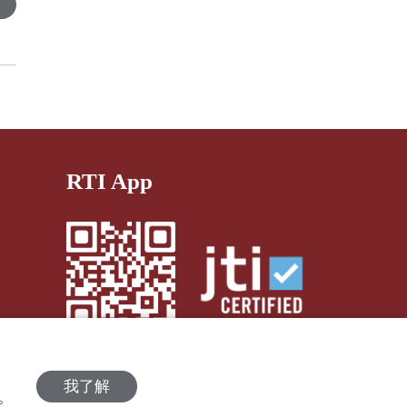
RTI App
我了解
策。