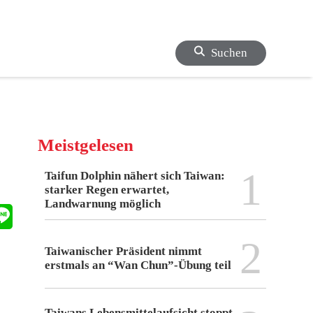
Suchen
Meistgelesen
1
Taifun Dolphin nähert sich Taiwan:
starker Regen erwartet,
Landwarnung möglich
2
Taiwanischer Präsident nimmt
erstmals an “Wan Chun”-Übung teil
Taiwans Lebensmittelaufsicht stoppt