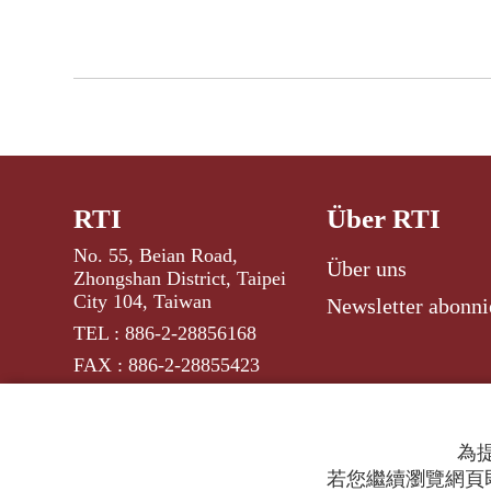
RTI
Über RTI
No. 55, Beian Road,
Über uns
Zhongshan District, Taipei
City 104, Taiwan
Newsletter abonni
TEL : 886-2-28856168
FAX : 886-2-28855423
為提
若您繼續瀏覽網頁即