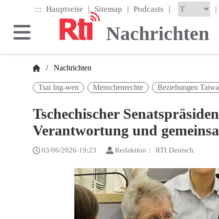
Skip
|
|
|
:::
|
Hauptseite
Sitemap
Podcasts
to
the
Nachrichten
main
content
block
/
Nachrichten
Tsai Ing-wen
Menschenrechte
Beziehungen Taiwa
Tschechischer Senatspräsiden
Verantwortung und gemeins
03/06/2026 19:23
Redaktion： RTI Deutsch