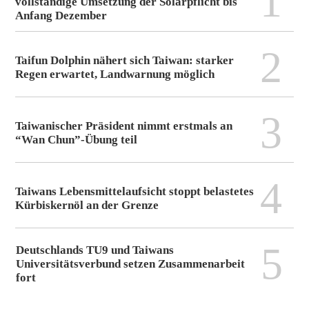
1
vollständige Umsetzung der Solarpflicht bis
Anfang Dezember
2
Taifun Dolphin nähert sich Taiwan: starker
Regen erwartet, Landwarnung möglich
3
Taiwanischer Präsident nimmt erstmals an
“Wan Chun”-Übung teil
4
Taiwans Lebensmittelaufsicht stoppt belastetes
Kürbiskernöl an der Grenze
5
Deutschlands TU9 und Taiwans
Universitätsverbund setzen Zusammenarbeit
fort