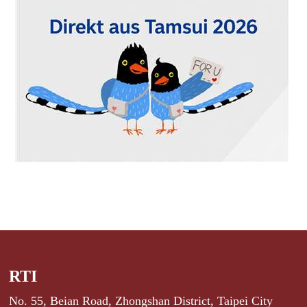
RTI
No. 55, Beian Road, Zhongshan District, Taipei City