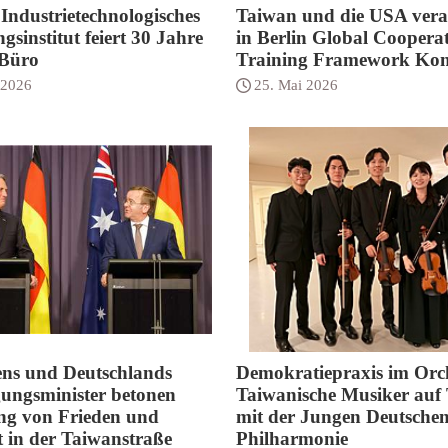
Industrietechnologisches
Taiwan und die USA vera
gsinstitut feiert 30 Jahre
in Berlin Global Coopera
Büro
Training Framework Kon
 2026
25. Mai 2026
ens und Deutschlands
Demokratiepraxis im Orch
gungsminister betonen
Taiwanische Musiker auf
ng von Frieden und
mit der Jungen Deutsche
ät in der Taiwanstraße
Philharmonie