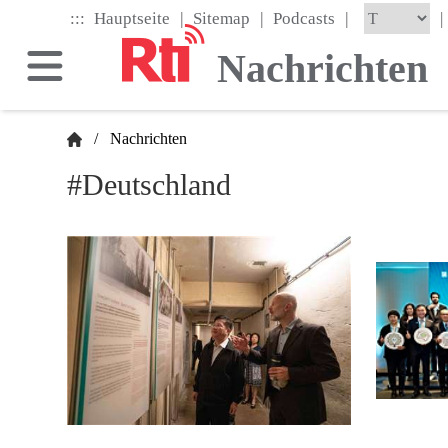
Skip
|
|
|
:::
|
Hauptseite
Sitemap
Podcasts
to
the
Nachrichten
main
content
block
/
Nachrichten
#Deutschland