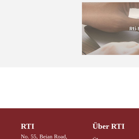
RTI
Über RTI
No. 55, Beian Road,