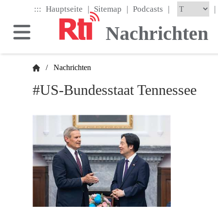
Skip
|
|
|
:::
|
Hauptseite
Sitemap
Podcasts
to
the
Nachrichten
main
content
block
/
Nachrichten
#US-Bundesstaat Tennessee