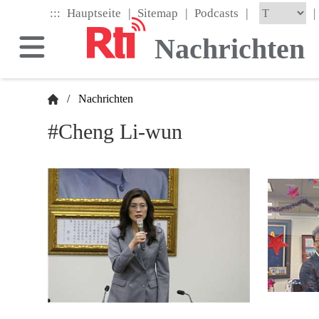
Skip
|
|
|
:::
|
Hauptseite
Sitemap
Podcasts
to
the
Nachrichten
main
content
block
/
Nachrichten
#Cheng Li-wun