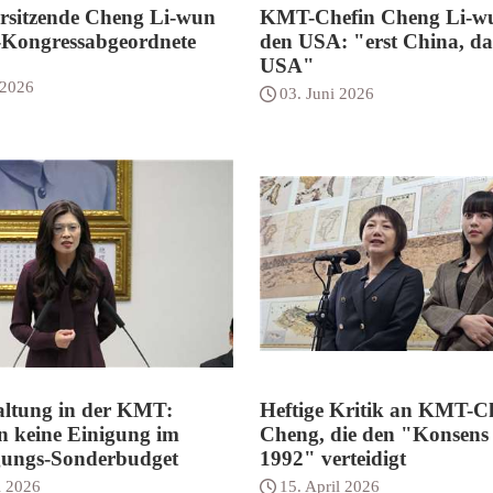
sitzende Cheng Li-wun
KMT-Chefin Cheng Li-wu
S-Kongressabgeordnete
den USA: "erst China, d
USA"
 2026
03. Juni 2026
altung in der KMT:
Heftige Kritik an KMT-C
n keine Einigung im
Cheng, die den "Konsens
gungs-Sonderbudget
1992" verteidigt
l 2026
15. April 2026