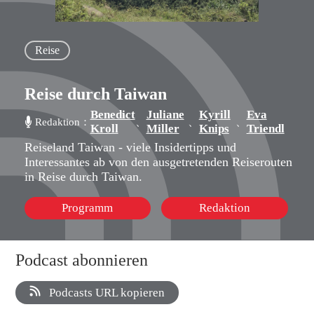
Reise
Reise durch Taiwan
Benedict
Juliane
Kyrill
Eva
、
、
、
Redaktion：
Kroll
Miller
Knips
Triendl
Reiseland Taiwan - viele Insidertipps und
Interessantes ab von den ausgetretenden Reiserouten
in Reise durch Taiwan.
Programm
Redaktion
Podcast abonnieren
Podcasts URL kopieren