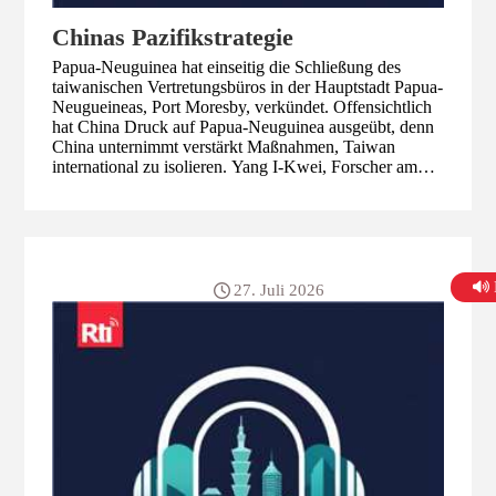
Chinas Pazifikstrategie
Papua-Neuguinea hat einseitig die Schließung des
taiwanischen Vertretungsbüros in der Hauptstadt Papua-
Neugueineas, Port Moresby, verkündet. Offensichtlich
hat China Druck auf Papua-Neuguinea ausgeübt, denn
China unternimmt verstärkt Maßnahmen, Taiwan
international zu isolieren. Yang I-Kwei, Forscher am
Forschungsinstitut für Landesverteidigung und
Sicherheit zufolge, geht es China nicht nur um
Diplomatie mit den pazifischen Ländern und um
Rohstoffe, sondern darum, das Machtgleichgewicht im
pazifischen Raum zu verändern und seine Kontrolle
auszuweiten.
27. Juli 2026