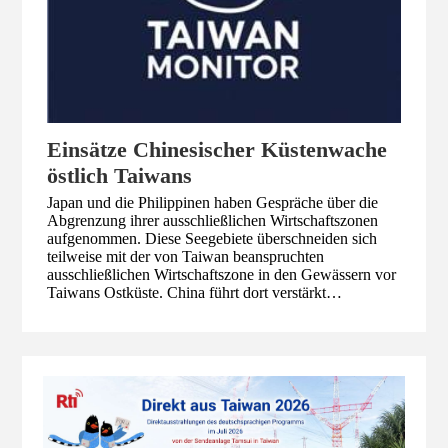
Einsätze Chinesischer Küstenwache
östlich Taiwans
Japan und die Philippinen haben Gespräche über die
Abgrenzung ihrer ausschließlichen Wirtschaftszonen
aufgenommen. Diese Seegebiete überschneiden sich
teilweise mit der von Taiwan beanspruchten
ausschließlichen Wirtschaftszone in den Gewässern vor
Taiwans Ostküste. China führt dort verstärkt
Maßnahmen zur "Durchsetzung der Gesetze und
Patrouillen" durch. Welche Ziele verfolgt Peking damit?
Und wie sollte Taiwan auf diese Form der Lawfare –
also der "Kriegsführung mit juristischen Mitteln" –
reagieren?