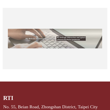
RTI
No. 55, Beian Road, Zhongshan District, Taipei City