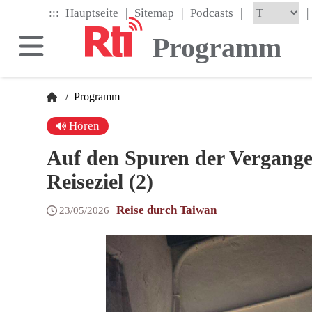
Skip
|
|
|
:::
|
Hauptseite
Sitemap
Podcasts
to
the
Programm
main
|
content
block
/
Programm
Hören
Auf den Spuren der Vergangenh
Reiseziel (2)
Reise durch Taiwan
23/05/2026