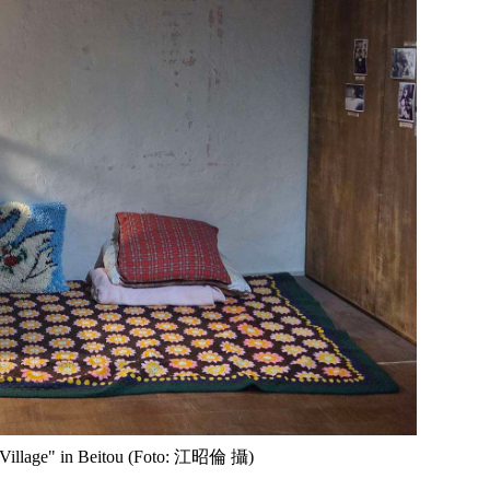
t Village" in Beitou (Foto: 江昭倫 攝)