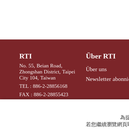
RTI
Über RTI
No. 55, Beian Road,
Über uns
Zhongshan District, Taipei
City 104, Taiwan
Newsletter abonni
TEL : 886-2-28856168
FAX : 886-2-28855423
為提
若您繼續瀏覽網頁即