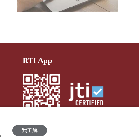
RTI App
我了解
策。