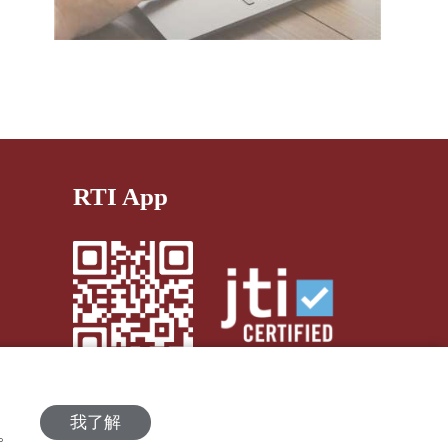
RTI App
我了解
策。