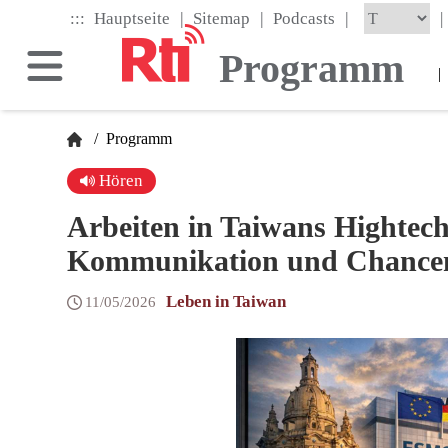
Skip
|
|
|
:::
|
Hauptseite
Sitemap
Podcasts
to
the
Programm
main
|
content
block
/
Programm
Hören
Arbeiten in Taiwans Hightech
Kommunikation und Chance
Leben in Taiwan
11/05/2026