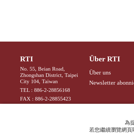
RTI
Über RTI
No. 55, Beian Road,
Über uns
Zhongshan District, Taipei
City 104, Taiwan
Newsletter abonni
TEL : 886-2-28856168
FAX : 886-2-28855423
為提
若您繼續瀏覽網頁即