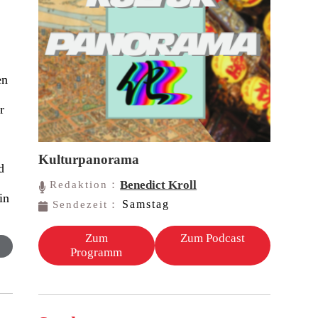
en
r
r
Kulturpanorama
d
.
Benedict Kroll
Redaktion：
in
Samstag
Sendezeit：
Zum
Zum Podcast
Programm