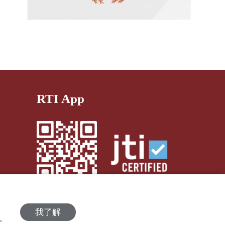
RTI App
我了解
策。