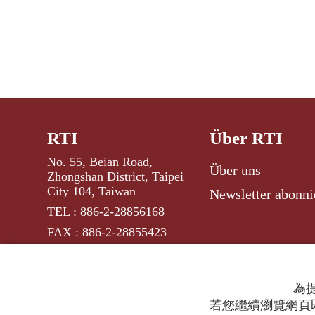
RTI
Über RTI
No. 55, Beian Road,
Über uns
Zhongshan District, Taipei
City 104, Taiwan
Newsletter abonni
TEL : 886-2-28856168
FAX : 886-2-28855423
為提
若您繼續瀏覽網頁即