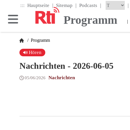
Skip
|
|
|
:::
|
Hauptseite
Sitemap
Podcasts
to
the
Programm
main
|
content
block
/
Programm
Hören
Nachrichten - 2026-06-05
Nachrichten
05/06/2026