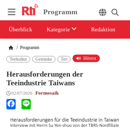
Programm
Überblick
Kategorie
Redaktion
/
Programm
Hören
Teekultur
Getränke
Tee
Herausforderungen der
Teeindustrie Taiwans
Formosaik
02/07/2026