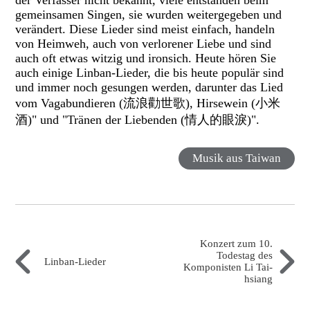
der Verfasser nicht bekannt, viele entstanden beim
gemeinsamen Singen, sie wurden weitergegeben und
verändert. Diese Lieder sind meist einfach, handeln
von Heimweh, auch von verlorener Liebe und sind
auch oft etwas witzig und ironsich. Heute hören Sie
auch einige Linban-Lieder, die bis heute populär sind
und immer noch gesungen werden, darunter das Lied
vom Vagabundieren (流浪勸世歌), Hirsewein (小米
酒)" und "Tränen der Liebenden (情人的眼淚)".
Musik aus Taiwan
Konzert zum 10.
Todestag des
Linban-Lieder
Komponisten Li Tai-
hsiang