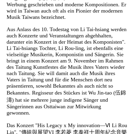
Werbung geschrieben und moderne Kompositionen. Er
wird in Taiwan auch oft als ein Pionier der modernen
Musik Taiwans bezeichnet.
Aus Anlass des 10. Todestag von Li Tai-hsiang werden
auch Konzerte und Veranstaltungen abgehhalten,
darunter ein Konzert in der Heimat des Komponisten".
Li Tai-hsiangs Tochter, Li Rou-ling, ist ebenfalls eine
vielseitige Musikerin, Komponistin und Sängerin. Sie
bringt in einem Konzert am 9. November im Rahmen
des Taitung Kunstfestes die Musik ihres Vaters wieder
nach Taitung. Sie will damit auch die Musik ihres
Vaters in Taitung und für die Menschen dort neu
präsentieren, sowohl Bekanntes als auch nicht so
Bekanntes. Regisseur des Stückes ist Wu Jin-tao (伍錦
濤) hat sie mehrere junge indigene Sänger und
Sängerinnen aus Osttaiwan zur Mitwirkung
gewonnen.
Das Konzert "His Legacy x My innovation—Ⅵ Li Rou
Lin". "傳統與展望VI 李若菱 李泰祥十周年紀念音樂