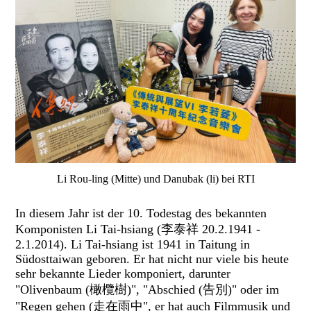
Li Rou-ling (Mitte) und Danubak (li) bei RTI
In diesem Jahr ist der 10. Todestag des bekannten
Komponisten Li Tai-hsiang (李泰祥 20.2.1941 -
2.1.2014). Li Tai-hsiang ist 1941 in Taitung in
Südosttaiwan geboren. Er hat nicht nur viele bis heute
sehr bekannte Lieder komponiert, darunter
"Olivenbaum (橄欖樹)", "Abschied (告別)" oder im
"Regen gehen (走在雨中", er hat auch Filmmusik und