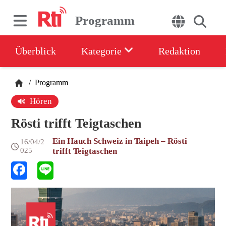
Programm
Überblick
Kategorie
Redaktion
/
Programm
Hören
Rösti trifft Teigtaschen
Ein Hauch Schweiz in Taipeh – Rösti
16/04/2
025
trifft Teigtaschen