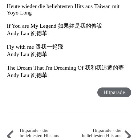
Heute wieder die beliebtesten Hits aus Taiwan mit
Yoyo Long
If You are My Legend 如果妳是我的傳說
Andy Lau 劉德華
Fly with me 跟我一起飛
Andy Lau 劉德華
The Dream That I'm Dreaming Of 我和我追逐的夢
Andy Lau 劉德華
Hitparade
Hitparade - die
Hitparade - die
beliebtesten Hits aus
beliebtesten Hits aus