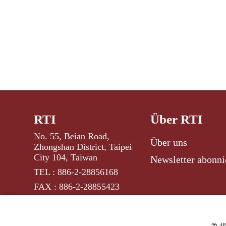
RTI
Über RTI
No. 55, Beian Road,
Über uns
Zhongshan District, Taipei
City 104, Taiwan
Newsletter abonni
TEL : 886-2-28856168
FAX : 886-2-28855423