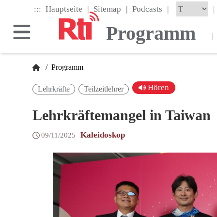
Skip
|
|
|
:::
|
Hauptseite
Sitemap
Podcasts
to
the
Programm
main
|
content
block
/
Programm
Hören
Lehrkräfte
Teilzeitlehrer
Lehrkräftemangel in Taiwan
Kaleidoskop
09/11/2025