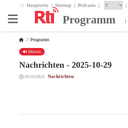
Skip
|
|
|
:::
|
Hauptseite
Sitemap
Podcasts
to
the
Programm
main
|
content
block
/
Programm
Hören
Nachrichten - 2025-10-29
Nachrichten
29/10/2025