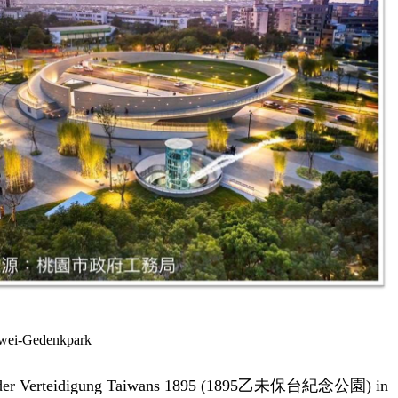
wei-Gedenkpark
park der Verteidigung Taiwans 1895 (1895乙未保台紀念公園) in