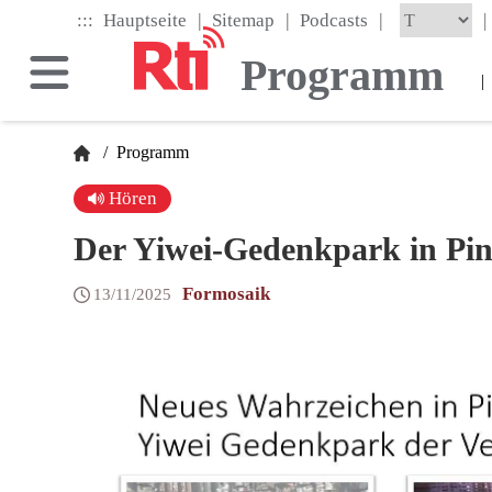
Skip
|
|
|
:::
|
Hauptseite
Sitemap
Podcasts
to
the
Programm
main
|
content
block
/
Programm
Hören
Der Yiwei-Gedenkpark in Pi
Formosaik
13/11/2025