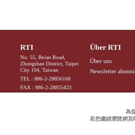
RTI
Über RTI
No. 55, Beian Road,
Über uns
Zhongshan District, Taipei
City 104, Taiwan
Newsletter abonni
TEL : 886-2-28856168
FAX : 886-2-28855423
為提
若您繼續瀏覽網頁即
© 2024 RTI (Radio Taiwan International).
All ri