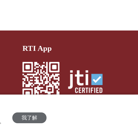
RTI App
我了解
策。