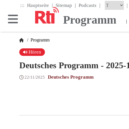
Skip
|
|
|
:::
|
Hauptseite
Sitemap
Podcasts
to
the
Programm
main
|
content
block
/
Programm
Hören
Deutsches Programm - 2025-
Deutsches Programm
22/11/2025