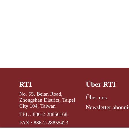
RTI
Über RTI
No. 55, Beian Road,
Über uns
Zhongshan District, Taipei
City 104, Taiwan
Newsletter abonni
TEL : 886-2-28856168
FAX : 886-2-28855423