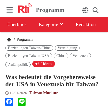
Programm
Überblick
Kategorie
Redaktion
/
Programm
Beziehungen Taiwan-China
Verteidigung
Beziehungen Taiwan-USA
China
Venezuela
Hören
Außenpolitik
Was bedeutet die Vorgehensweise
der USA in Venezuela für Taiwan?
Taiwan Monitor
12/01/2026