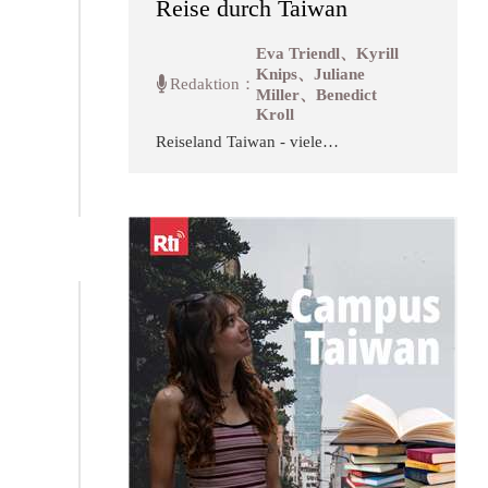
Reise durch Taiwan
Eva Triendl、Kyrill
Knips、Juliane
Redaktion：
Miller、Benedict
Kroll
Reiseland Taiwan - viele
Insidertipps und Interessantes ab
von den ausgetretenden
Reiserouten in Reise durch
Taiwan.