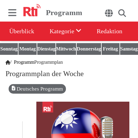
Programm
Überblick
Kategorie
Redaktion
Sonntag
Montag
Dienstag
Mittwoch
Donnerstag
Freitag
Samstag
/
Programm
Programmplan
Programmplan der Woche
Deutsches Programm