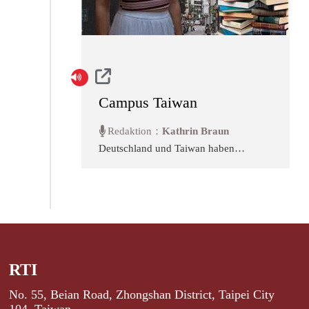
Campus Taiwan
Redaktion：
Kathrin Braun
Deutschland und Taiwan haben
keine offiziellen diplomatischen
Beziehungen. Und doch entsteht
Austausch – in Hörsälen,
Laboren, auf dem Campus.
“Campus Taiwan” zeigt, wie
Studierende, Lehrende und
Forschende die Verbindung
zwischen beiden Ländern tragen.
RTI
No. 55, Beian Road, Zhongshan District, Taipei City