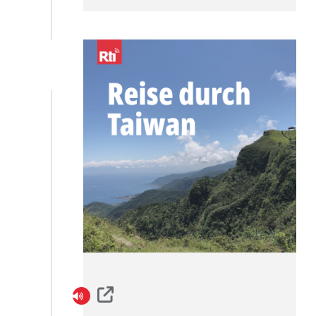
bis Tanz - Hier hören Sie
ausführliche Berichte
über alles, was die
Kulturlandschaft der Insel zu
bieten hat. Deutsche
Künstlerinnen und Künstler an
der Schnittstelle zu Taiwan
kommen ebenfalls zu Wort.