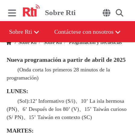
Sobre Rti
Programación y frecuencias
Sobre Rti
Contáctese con nosotros
/
Sobre Rti
Sobre Rti
Programación y frecuencias
Nueva programación a partir de abril de 2025
(Onda corta los primeros 28 minutos de la
programación)
LUNES:
(Sol):12’ Informativo (S/i)、10’ La isla hermosa
(PN)、6’ Después de los 80’ (V)、15’ Taiwán curioso
(S/ PN)、15’ Taiwán en contexto (SC)
MARTES: