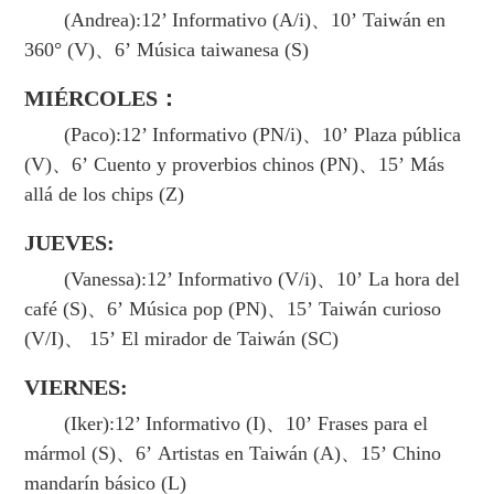
(Andrea):12’ Informativo (A/i)、10’ Taiwán en
360° (V)、6’ Música taiwanesa (S)
MIÉRCOLES：
(Paco):12’ Informativo (PN/i)、10’ Plaza pública
(V)、6’ Cuento y proverbios chinos (PN)、15’ Más
allá de los chips (Z)
JUEVES:
(Vanessa):12’ Informativo (V/i)、10’ La hora del
café (S)、6’ Música pop (PN)、15’ Taiwán curioso
(V/I)、 15’ El mirador de Taiwán (SC)
VIERNES:
(Iker):12’ Informativo (I)、10’ Frases para el
mármol (S)、6’ Artistas en Taiwán (A)、15’ Chino
mandarín básico (L)