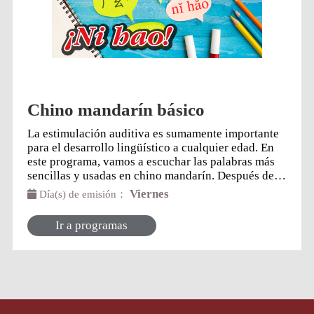
Chino mandarín básico
La estimulación auditiva es sumamente importante
para el desarrollo lingüístico a cualquier edad. En
este programa, vamos a escuchar las palabras más
sencillas y usadas en chino mandarín. Después de
las explicaciones de cada palabra, vamos a
Viernes
Día(s) de emisión：
repasarlas con diferentes oraciones, ejemplos,
conversaciones cortas, incluso canciones las cuales
Ir a programas
ayudarán a memorizarlas con muchísima facilidad.