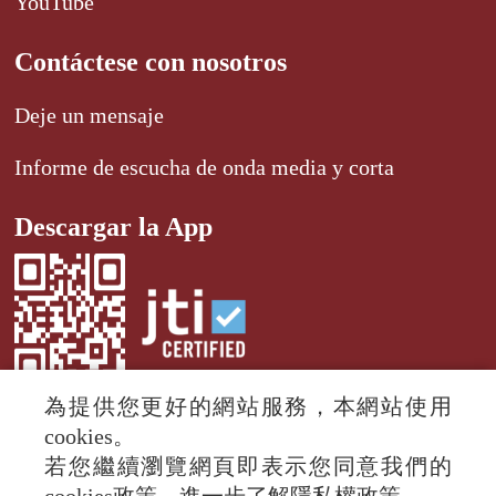
YouTube
Contáctese con nosotros
Deje un mensaje
Informe de escucha de onda media y corta
Descargar la App
為提供您更好的網站服務，本網站使用
cookies。
若您繼續瀏覽網頁即表示您同意我們的
© 2024 RTI (Radio Taiwan International).
All rights reserved.