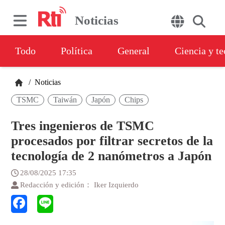
Noticias
Todo
Política
General
Ciencia y t
/
Noticias
TSMC
Taiwán
Japón
Chips
Tres ingenieros de TSMC
procesados por filtrar secretos de la
tecnología de 2 nanómetros a Japón
28/08/2025 17:35
Redacción y edición： Iker Izquierdo