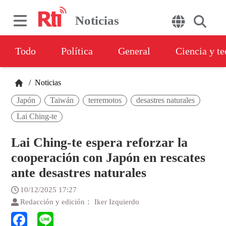
Noticias
Todo
Política
General
Ciencia y t
/
Noticias
Japón
Taiwán
terremotos
desastres naturales
Lai Ching-te
Lai Ching-te espera reforzar la
cooperación con Japón en rescates
ante desastres naturales
10/12/2025 17:27
Redacción y edición： Iker Izquierdo