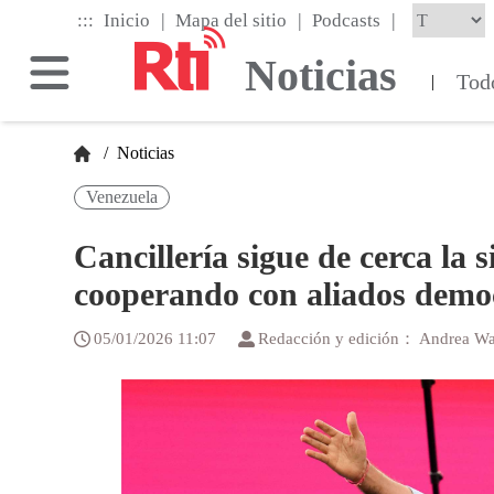
Skip
|
|
|
:::
Inicio
Mapa del sitio
Podcasts
to
the
Noticias
main
Tod
|
content
block
/
Noticias
Venezuela
Cancillería sigue de cerca la 
cooperando con aliados demo
05/01/2026 11:07
Redacción y edición： Andrea W