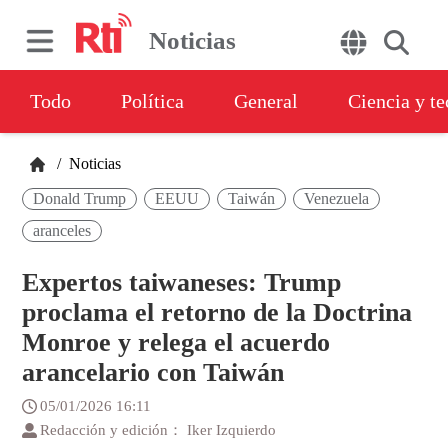
Noticias
Todo
Política
General
Ciencia y t
/
Noticias
Donald Trump
EEUU
Taiwán
Venezuela
aranceles
Expertos taiwaneses: Trump
proclama el retorno de la Doctrina
Monroe y relega el acuerdo
arancelario con Taiwán
05/01/2026 16:11
Redacción y edición： Iker Izquierdo